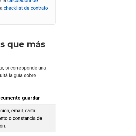
e la
calculadora de
la
checklist de contrato
os que más
ar, si corresponde una
ultá la guía sobre
cumento guardar
ción, email, carta
nto o constancia de
ón.