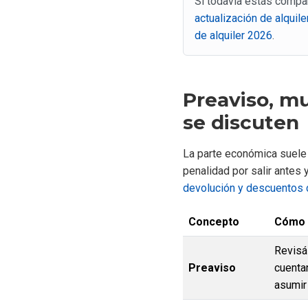
Si todavía estás compar
actualización de alquile
de alquiler 2026
.
Preaviso, mu
se discuten
La parte económica suele 
penalidad por salir antes 
devolución y descuentos 
Concepto
Cómo a
Revisá
Preaviso
cuentan
asumir