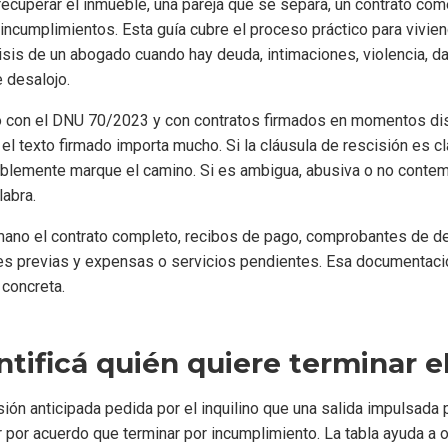
recuperar el inmueble, una pareja que se separa, un contrato com
 incumplimientos. Esta guía cubre el proceso práctico para vivie
isis de un abogado cuando hay deuda, intimaciones, violencia, d
 desalojo.
ó con el DNU 70/2023 y con contratos firmados en momentos dis
: el texto firmado importa mucho. Si la cláusula de rescisión es c
ablemente marque el camino. Si es ambigua, abusiva o no contemp
labra.
mano el contrato completo, recibos de pago, comprobantes de dep
es previas y expensas o servicios pendientes. Esa documentaci
 concreta.
ntificá quién quiere terminar e
ón anticipada pedida por el inquilino que una salida impulsada po
 por acuerdo que terminar por incumplimiento. La tabla ayuda a 