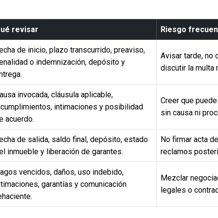
ué revisar
Riesgo frecuen
echa de inicio, plazo transcurrido, preaviso,
Avisar tarde, no 
enalidad o indemnización, depósito y
discutir la multa 
ntrega.
ausa invocada, cláusula aplicable,
Creer que puede 
ncumplimientos, intimaciones y posibilidad
sin causa ni proc
e acuerdo.
echa de salida, saldo final, depósito, estado
No firmar acta de
el inmueble y liberación de garantes.
reclamos posteri
agos vencidos, daños, uso indebido,
Mezclar negociac
ntimaciones, garantías y comunicación
legales o contra
ehaciente.