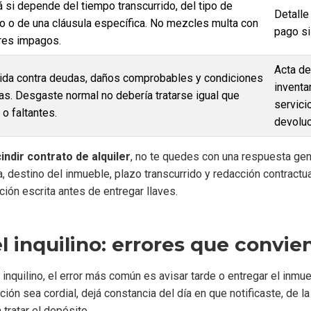
á si depende del tiempo transcurrido, del tipo de
Detalle
to o de una cláusula específica. No mezcles multa con
pago si
eres impagos.
Acta de
uida contra deudas, daños comprobables y condiciones
inventa
as. Desgaste normal no debería tratarse igual que
servici
 o faltantes.
devoluc
indir contrato de alquiler
, no te quedes con una respuesta gen
, destino del inmueble, plazo transcurrido y redacción contractua
ción escrita antes de entregar llaves.
el inquilino: errores que convie
 inquilino, el error más común es avisar tarde o entregar el inmue
ión sea cordial, dejá constancia del día en que notificaste, de l
tratar el depósito.