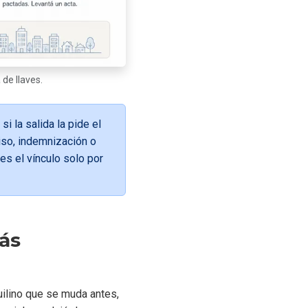
de llaves.
si la salida la pide el
iso, indemnización o
es el vínculo solo por
ás
uilino que se muda antes,