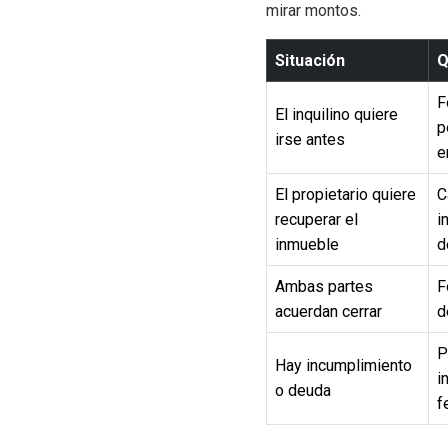
mirar montos.
Situación
Q
F
El inquilino quiere
p
irse antes
e
El propietario quiere
C
recuperar el
i
inmueble
d
Ambas partes
F
acuerdan cerrar
d
P
Hay incumplimiento
i
o deuda
f