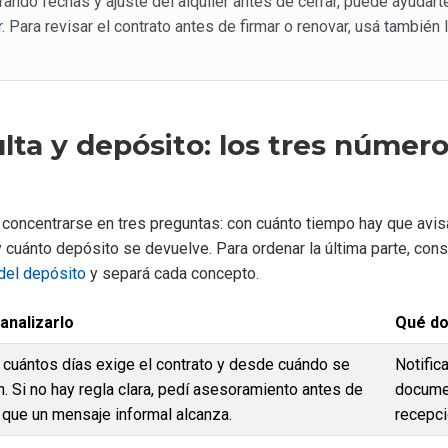
ando fechas y ajuste del alquiler antes de cerrar, puede ayudart
r
. Para revisar el contrato antes de firmar o renovar, usá también 
lta y depósito: los tres númer
concentrarse en tres preguntas: con cuánto tiempo hay que avis
y cuánto depósito se devuelve. Para ordenar la última parte, cons
del depósito
y separá cada concepto.
nalizarlo
Qué do
 cuántos días exige el contrato y desde cuándo se
Notifica
. Si no hay regla clara, pedí asesoramiento antes de
docume
 que un mensaje informal alcanza.
recepci