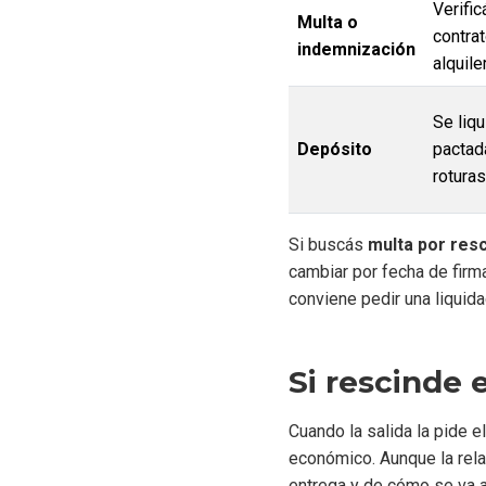
Verific
Multa o
contra
indemnización
alquil
Se liq
Depósito
pactad
roturas
Si buscás
multa por resc
cambiar por fecha de firma
conviene pedir una liquida
Si rescinde 
Cuando la salida la pide el
económico. Aunque la relac
entrega y de cómo se va a 